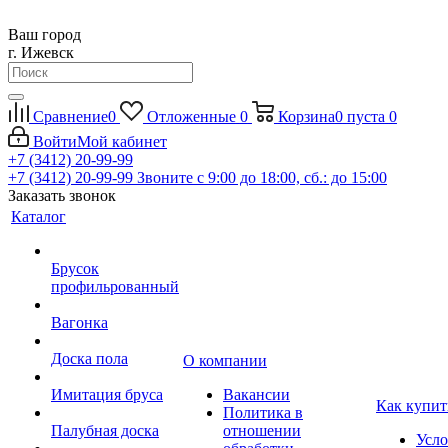
Ваш город
г. Ижевск
Сравнение
0
Отложенные
0
Корзина
0
пуста
0
Войти
Мой кабинет
+7 (3412) 20-99-99
+7 (3412) 20-99-99
Звоните с 9:00 до 18:00, сб.: до 15:00
Заказать звонок
Каталог
Брусок
профильрованный
Вагонка
Доска пола
О компании
Имитация бруса
Вакансии
Как купит
Политика в
Палубная доска
отношении
Усло