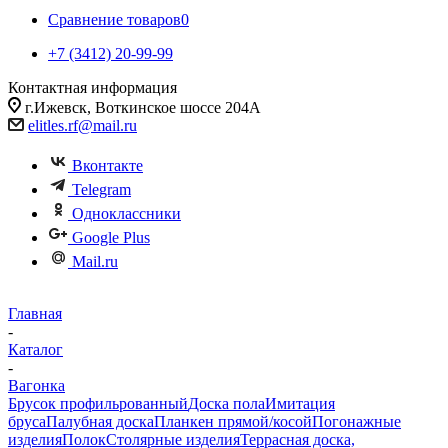
Сравнение товаров
0
+7 (3412) 20-99-99
Контактная информация
г.Ижевск, Воткинское шоссе 204А
elitles.rf@mail.ru
Вконтакте
Telegram
Одноклассники
Google Plus
Mail.ru
Главная
-
Каталог
-
Вагонка
Брусок профильрованный
Доска пола
Имитация
бруса
Палубная доска
Планкен прямой/косой
Погонажные
изделия
Полок
Столярные изделия
Террасная доска,