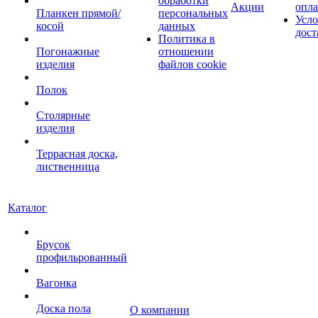
обработки
Акции
опл
Планкен прямой/
персональных
Усло
косой
данных
дост
Политика в
Погонажные
отношении
изделия
файлов cookie
Полок
Столярные
изделия
Террасная доска,
лиственница
Каталог
Брусок
профильрованный
Вагонка
Доска пола
О компании