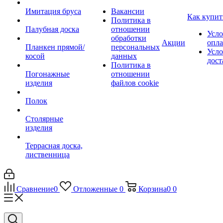
Имитация бруса
Вакансии
Как купит
Политика в
Палубная доска
отношении
Усло
обработки
Акции
опл
Планкен прямой/
персональных
Усло
косой
данных
дост
Политика в
Погонажные
отношении
изделия
файлов cookie
Полок
Столярные
изделия
Террасная доска,
лиственница
Сравнение
0
Отложенные
0
Корзина
0
0