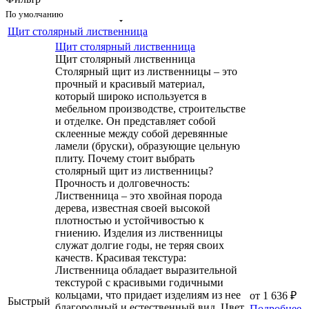
По умолчанию
Щит столярный лиственница
Щит столярный лиственница
Щит столярный лиственница
Столярный щит из лиственницы – это
прочный и красивый материал,
который широко используется в
мебельном производстве, строительстве
и отделке. Он представляет собой
склеенные между собой деревянные
ламели (бруски), образующие цельную
плиту. Почему стоит выбрать
столярный щит из лиственницы?
Прочность и долговечность:
Лиственница – это хвойная порода
дерева, известная своей высокой
плотностью и устойчивостью к
гниению. Изделия из лиственницы
служат долгие годы, не теряя своих
качеств. Красивая текстура:
Лиственница обладает выразительной
текстурой с красивыми годичными
кольцами, что придает изделиям из нее
от
1 636 ₽
Быстрый
благородный и естественный вид. Цвет
Подробнее