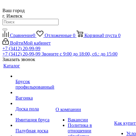
Ваш город
г. Ижевск
Сравнение
0
Отложенные
0
Корзина
0
пуста
0
Войти
Мой кабинет
+7 (3412) 20-99-99
+7 (3412) 20-99-99
Звоните с 9:00 до 18:00, сб.: до 15:00
Заказать звонок
Каталог
Брусок
профильрованный
Вагонка
Доска пола
О компании
Имитация бруса
Вакансии
Как купит
Политика в
Палубная доска
отношении
Усло