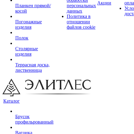
обработки
Акции
опл
Планкен прямой/
персональных
Усло
косой
данных
дост
Политика в
Погонажные
отношении
изделия
файлов cookie
Полок
Столярные
изделия
Террасная доска,
лиственница
Каталог
Брусок
профильрованный
Вагонка