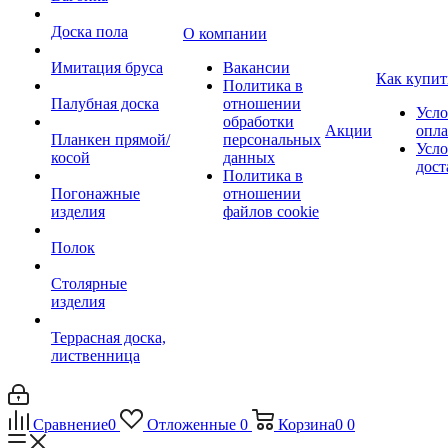
Доска пола
О компании
Имитация бруса
Вакансии
Как купит
Политика в
Палубная доска
отношении
Усло
обработки
Акции
опл
Планкен прямой/
персональных
Усло
косой
данных
дост
Политика в
Погонажные
отношении
изделия
файлов cookie
Полок
Столярные
изделия
Террасная доска,
лиственница
Сравнение
0
Отложенные
0
Корзина
0
0