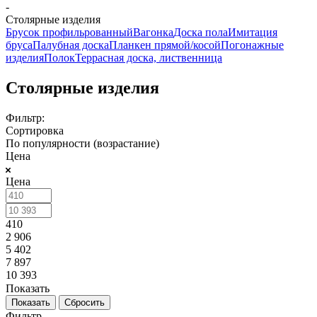
-
Столярные изделия
Брусок профильрованный
Вагонка
Доска пола
Имитация
бруса
Палубная доска
Планкен прямой/косой
Погонажные
изделия
Полок
Террасная доска, лиственница
Столярные изделия
Фильтр:
Сортировка
По популярности (возрастание)
Цена
Цена
410
2 906
5 402
7 897
10 393
Показать
Сбросить
Фильтр