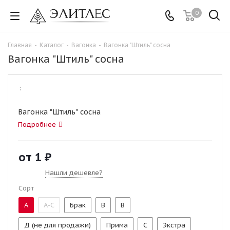
0
Главная
-
Каталог
-
Вагонка
-
Вагонка "Штиль" сосна
Вагонка "Штиль" сосна
:
Вагонка "Штиль" сосна
Подробнее
от
1 ₽
Нашли дешевле?
Сорт
А
А-С
Брак
В
В
Д (не для продажи)
Прима
С
Экстра