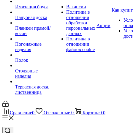
Имитация бруса
Вакансии
Как купит
Политика в
Палубная доска
отношении
Усло
обработки
Акции
опл
Планкен прямой/
персональных
Усло
косой
данных
дост
Политика в
Погонажные
отношении
изделия
файлов cookie
Полок
Столярные
изделия
Террасная доска,
лиственница
Сравнение
0
Отложенные
0
Корзина
0
0