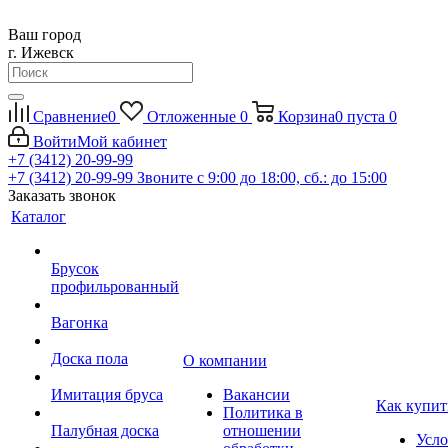
Ваш город
г. Ижевск
Сравнение
0
Отложенные
0
Корзина
0
пуста
0
Войти
Мой кабинет
+7 (3412) 20-99-99
+7 (3412) 20-99-99
Звоните с 9:00 до 18:00, сб.: до 15:00
Заказать звонок
Каталог
Брусок
профильрованный
Вагонка
Доска пола
О компании
Имитация бруса
Вакансии
Как купит
Политика в
Палубная доска
отношении
Усло