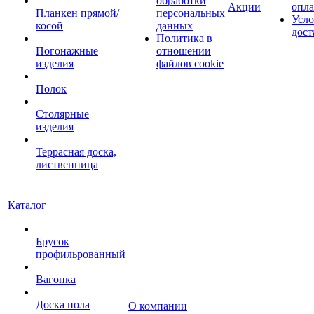
обработки
Акции
опл
Планкен прямой/
персональных
Усло
косой
данных
дост
Политика в
Погонажные
отношении
изделия
файлов cookie
Полок
Столярные
изделия
Террасная доска,
лиственница
Каталог
Брусок
профильрованный
Вагонка
Доска пола
О компании