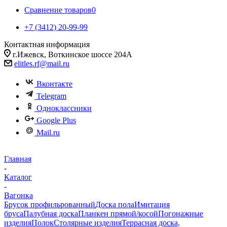
Сравнение товаров
0
+7 (3412) 20-99-99
Контактная информация
г.Ижевск, Воткинское шоссе 204А
elitles.rf@mail.ru
Вконтакте
Telegram
Одноклассники
Google Plus
Mail.ru
Главная
-
Каталог
-
Вагонка
Брусок профильрованный
Доска пола
Имитация
бруса
Палубная доска
Планкен прямой/косой
Погонажные
изделия
Полок
Столярные изделия
Террасная доска,