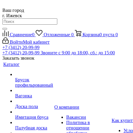
Ваш город
г. Ижевск
Сравнение
0
Отложенные
0
Корзина
0
пуста
0
Войти
Мой кабинет
+7 (3412) 20-99-99
+7 (3412) 20-99-99
Звоните с 9:00 до 18:00, сб.: до 15:00
Заказать звонок
Каталог
Брусок
профильрованный
Вагонка
Доска пола
О компании
Имитация бруса
Вакансии
Как купит
Политика в
Палубная доска
отношении
Усло