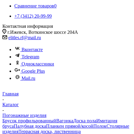
Сравнение товаров
0
+7 (3412) 20-99-99
Контактная информация
г.Ижевск, Воткинское шоссе 204А
elitles.rf@mail.ru
Вконтакте
Telegram
Одноклассники
Google Plus
Mail.ru
Главная
-
Каталог
-
Погонажные изделия
Брусок профильрованный
Вагонка
Доска пола
Имитация
бруса
Палубная доска
Планкен прямой/косой
Полок
Столярные
изделия
Террасная доска, лиственница