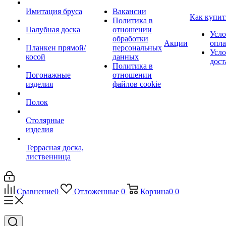
Имитация бруса
Вакансии
Как купит
Политика в
Палубная доска
отношении
Усло
обработки
Акции
опл
Планкен прямой/
персональных
Усло
косой
данных
дост
Политика в
Погонажные
отношении
изделия
файлов cookie
Полок
Столярные
изделия
Террасная доска,
лиственница
Сравнение
0
Отложенные
0
Корзина
0
0