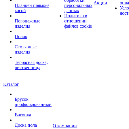
обработки
Акции
опл
Планкен прямой/
персональных
Усло
косой
данных
дост
Политика в
Погонажные
отношении
изделия
файлов cookie
Полок
Столярные
изделия
Террасная доска,
лиственница
Каталог
Брусок
профильрованный
Вагонка
Доска пола
О компании