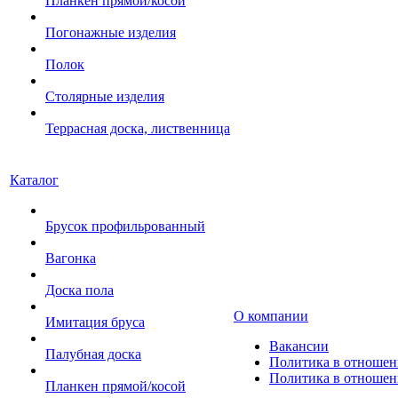
Планкен прямой/косой
Погонажные изделия
Полок
Столярные изделия
Террасная доска, лиственница
Каталог
Брусок профильрованный
Вагонка
Доска пола
О компании
Имитация бруса
Вакансии
Палубная доска
Политика в отношен
Политика в отношен
Планкен прямой/косой