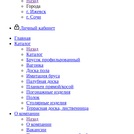
Назад
Города
г. Ижевск
г. Сочи
Личный кабинет
Главная
Каталог
Назад
Каталог
Брусок профильрованный
Вагонка
Доска пола
Имитация бруса
Палубная доска
Планкен прямой/косой
Погонажные изделия
Полок
Столярные изделия
Террасная доска, лиственница
О компании
Назад
О компании
Вакансии