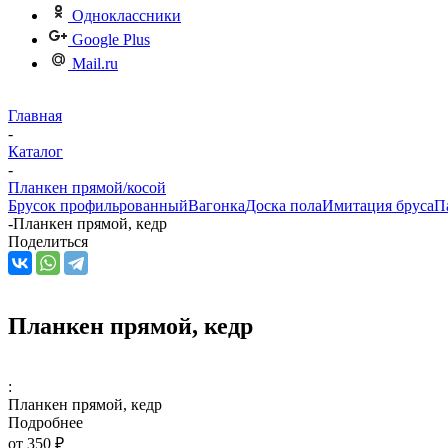
Одноклассники
Google Plus
Mail.ru
Главная
-
Каталог
-
Планкен прямой/косой
Брусок профильрованный
Вагонка
Доска пола
Имитация бруса
П
-
Планкен прямой, кедр
Поделиться
Планкен прямой, кедр
:
Планкен прямой, кедр
Подробнее
от
350 ₽