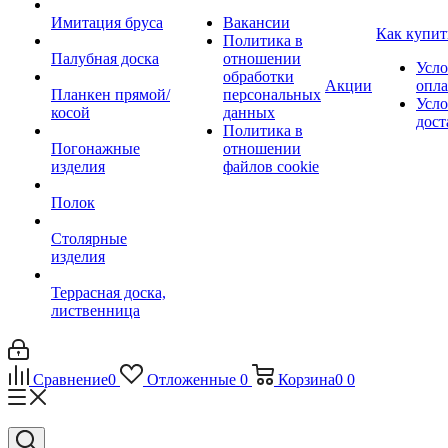
Имитация бруса
Вакансии
Как купит
Политика в
Палубная доска
отношении
Усло
обработки
Акции
опл
Планкен прямой/
персональных
Усло
косой
данных
дост
Политика в
Погонажные
отношении
изделия
файлов cookie
Полок
Столярные
изделия
Террасная доска,
лиственница
Сравнение
0
Отложенные
0
Корзина
0
0