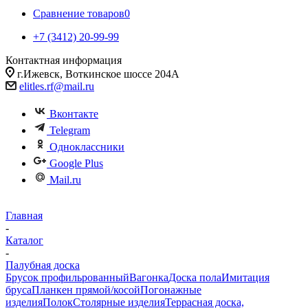
Сравнение товаров
0
+7 (3412) 20-99-99
Контактная информация
г.Ижевск, Воткинское шоссе 204А
elitles.rf@mail.ru
Вконтакте
Telegram
Одноклассники
Google Plus
Mail.ru
Главная
-
Каталог
-
Палубная доска
Брусок профильрованный
Вагонка
Доска пола
Имитация
бруса
Планкен прямой/косой
Погонажные
изделия
Полок
Столярные изделия
Террасная доска,