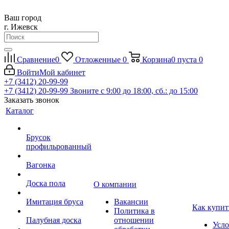
Ваш город
г. Ижевск
Сравнение
0
Отложенные
0
Корзина
0
пуста
0
Войти
Мой кабинет
+7 (3412) 20-99-99
+7 (3412) 20-99-99
Звоните с 9:00 до 18:00, сб.: до 15:00
Заказать звонок
Каталог
Брусок
профильрованный
Вагонка
Доска пола
О компании
Имитация бруса
Вакансии
Как купит
Политика в
Палубная доска
отношении
Усло