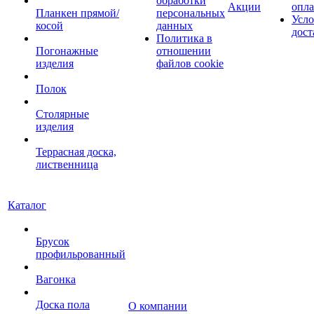
обработки
Акции
опл
Планкен прямой/
персональных
Усло
косой
данных
дост
Политика в
Погонажные
отношении
изделия
файлов cookie
Полок
Столярные
изделия
Террасная доска,
лиственница
Каталог
Брусок
профильрованный
Вагонка
Доска пола
О компании