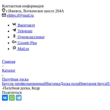
Контактная информация
г.Ижевск, Воткинское шоссе 204А
elitles.rf@mail.ru
Вконтакте
Telegram
Одноклассники
Google Plus
Mail.ru
Главная
-
Каталог
-
Палубная доска
Брусок профильрованный
Вагонка
Доска пола
Имитация бруса
П
-
Палубная доска, Кедр
Поделиться