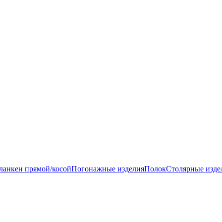
ланкен прямой/косой
Погонажные изделия
Полок
Столярные изде