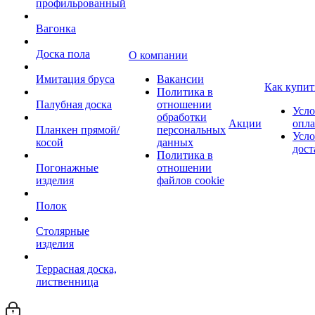
профильрованный
Вагонка
Доска пола
О компании
Имитация бруса
Вакансии
Как купит
Политика в
Палубная доска
отношении
Усло
обработки
Акции
опл
Планкен прямой/
персональных
Усло
косой
данных
дост
Политика в
Погонажные
отношении
изделия
файлов cookie
Полок
Столярные
изделия
Террасная доска,
лиственница