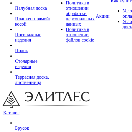
Как купит
Политика в
Палубная доска
отношении
Усло
обработки
Акции
опл
Планкен прямой/
персональных
Усло
косой
данных
дост
Политика в
Погонажные
отношении
изделия
файлов cookie
Полок
Столярные
изделия
Террасная доска,
лиственница
Каталог
Брусок