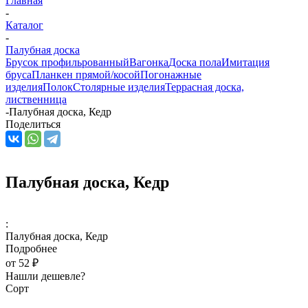
Главная
-
Каталог
-
Палубная доска
Брусок профильрованный
Вагонка
Доска пола
Имитация
бруса
Планкен прямой/косой
Погонажные
изделия
Полок
Столярные изделия
Террасная доска,
лиственница
-
Палубная доска, Кедр
Поделиться
Палубная доска, Кедр
:
Палубная доска, Кедр
Подробнее
от
52 ₽
Нашли дешевле?
Сорт