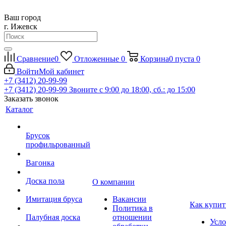
Ваш город
г. Ижевск
Сравнение
0
Отложенные
0
Корзина
0
пуста
0
Войти
Мой кабинет
+7 (3412) 20-99-99
+7 (3412) 20-99-99
Звоните с 9:00 до 18:00, сб.: до 15:00
Заказать звонок
Каталог
Брусок
профильрованный
Вагонка
Доска пола
О компании
Имитация бруса
Вакансии
Как купит
Политика в
Палубная доска
отношении
Усло