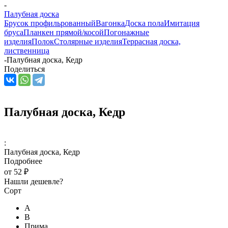
-
Палубная доска
Брусок профильрованный
Вагонка
Доска пола
Имитация
бруса
Планкен прямой/косой
Погонажные
изделия
Полок
Столярные изделия
Террасная доска,
лиственница
-
Палубная доска, Кедр
Поделиться
Палубная доска, Кедр
:
Палубная доска, Кедр
Подробнее
от
52 ₽
Нашли дешевле?
Сорт
А
В
Прима