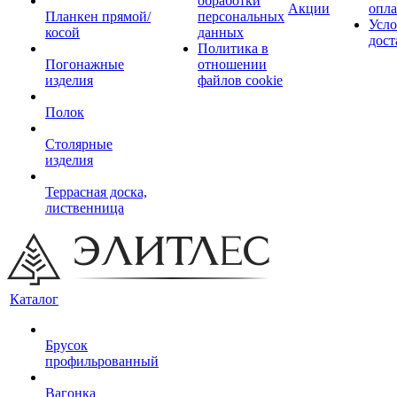
обработки
Акции
опл
Планкен прямой/
персональных
Усло
косой
данных
дост
Политика в
Погонажные
отношении
изделия
файлов cookie
Полок
Столярные
изделия
Террасная доска,
лиственница
Каталог
Брусок
профильрованный
Вагонка