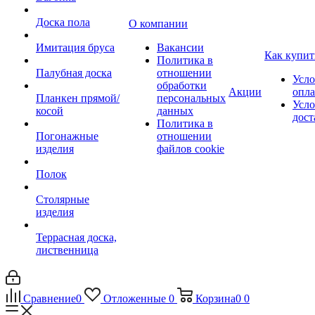
Доска пола
О компании
Имитация бруса
Вакансии
Как купит
Политика в
Палубная доска
отношении
Усло
обработки
Акции
опл
Планкен прямой/
персональных
Усло
косой
данных
дост
Политика в
Погонажные
отношении
изделия
файлов cookie
Полок
Столярные
изделия
Террасная доска,
лиственница
Сравнение
0
Отложенные
0
Корзина
0
0