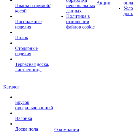
обработки
Акции
опл
Планкен прямой/
персональных
Усло
косой
данных
дост
Политика в
Погонажные
отношении
изделия
файлов cookie
Полок
Столярные
изделия
Террасная доска,
лиственница
Каталог
Брусок
профильрованный
Вагонка
Доска пола
О компании