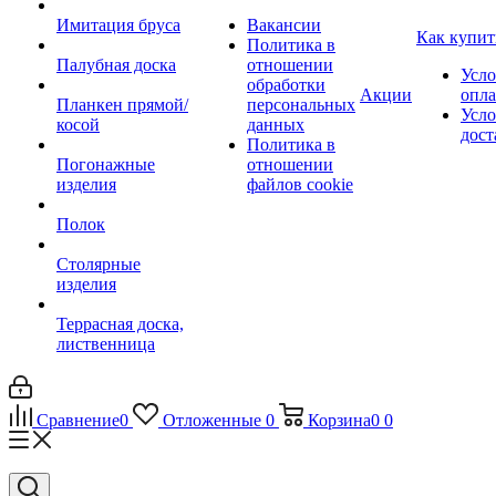
Имитация бруса
Вакансии
Как купит
Политика в
Палубная доска
отношении
Усло
обработки
Акции
опл
Планкен прямой/
персональных
Усло
косой
данных
дост
Политика в
Погонажные
отношении
изделия
файлов cookie
Полок
Столярные
изделия
Террасная доска,
лиственница
Сравнение
0
Отложенные
0
Корзина
0
0