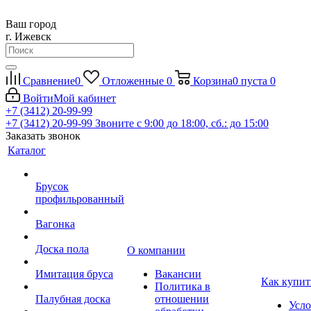
Ваш город
г. Ижевск
Сравнение
0
Отложенные
0
Корзина
0
пуста
0
Войти
Мой кабинет
+7 (3412) 20-99-99
+7 (3412) 20-99-99
Звоните с 9:00 до 18:00, сб.: до 15:00
Заказать звонок
Каталог
Брусок
профильрованный
Вагонка
Доска пола
О компании
Имитация бруса
Вакансии
Как купит
Политика в
Палубная доска
отношении
Усло