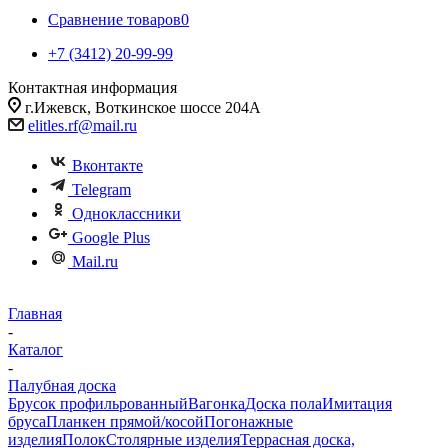
Сравнение товаров
0
+7 (3412) 20-99-99
Контактная информация
г.Ижевск, Воткинское шоссе 204А
elitles.rf@mail.ru
Вконтакте
Telegram
Одноклассники
Google Plus
Mail.ru
Главная
-
Каталог
-
Палубная доска
Брусок профильрованный
Вагонка
Доска пола
Имитация
бруса
Планкен прямой/косой
Погонажные
изделия
Полок
Столярные изделия
Террасная доска,