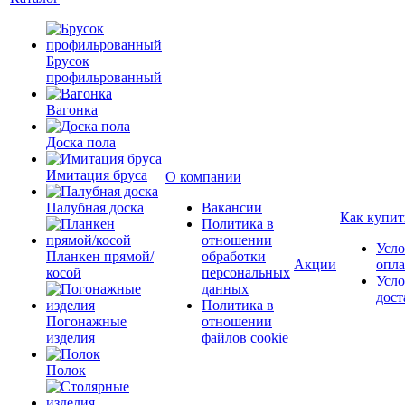
Брусок
профильрованный
Вагонка
Доска пола
Имитация бруса
О компании
Палубная доска
Вакансии
Как купит
Политика в
отношении
Усло
Планкен прямой/
обработки
Акции
опл
косой
персональных
Усло
данных
дост
Политика в
Погонажные
отношении
изделия
файлов cookie
Полок