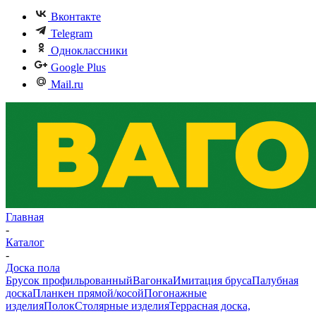
Вконтакте
Telegram
Одноклассники
Google Plus
Mail.ru
Главная
-
Каталог
-
Доска пола
Брусок профильрованный
Вагонка
Имитация бруса
Палубная
доска
Планкен прямой/косой
Погонажные
изделия
Полок
Столярные изделия
Террасная доска,