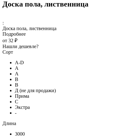
Доска пола, лиственница
:
Доска пола, лиственница
Подробнее
от
32 ₽
Нашли дешевле?
Сорт
A-D
А
А
В
В
Д (не для продажи)
Прима
С
Экстра
-
Длина
3000