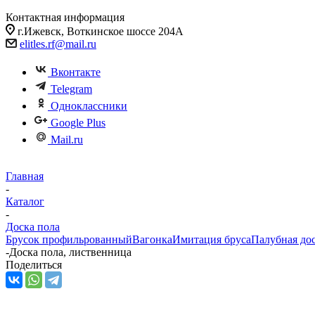
Контактная информация
г.Ижевск, Воткинское шоссе 204А
elitles.rf@mail.ru
Вконтакте
Telegram
Одноклассники
Google Plus
Mail.ru
Главная
-
Каталог
-
Доска пола
Брусок профильрованный
Вагонка
Имитация бруса
Палубная до
-
Доска пола, лиственница
Поделиться