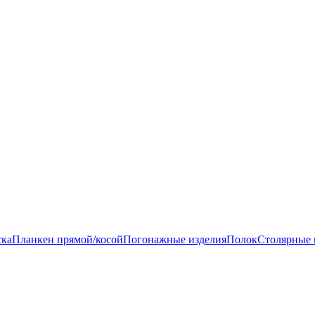
ска
Планкен прямой/косой
Погонажные изделия
Полок
Столярные 