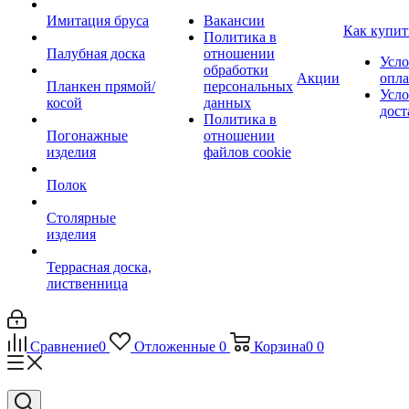
Имитация бруса
Вакансии
Как купит
Политика в
Палубная доска
отношении
Усло
обработки
Акции
опл
Планкен прямой/
персональных
Усло
косой
данных
дост
Политика в
Погонажные
отношении
изделия
файлов cookie
Полок
Столярные
изделия
Террасная доска,
лиственница
Сравнение
0
Отложенные
0
Корзина
0
0