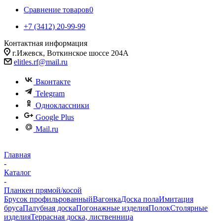
Сравнение товаров
0
+7 (3412) 20-99-99
Контактная информация
г.Ижевск, Воткинское шоссе 204А
elitles.rf@mail.ru
Вконтакте
Telegram
Одноклассники
Google Plus
Mail.ru
Главная
-
Каталог
-
Планкен прямой/косой
Брусок профильрованный
Вагонка
Доска пола
Имитация
бруса
Палубная доска
Погонажные изделия
Полок
Столярные
изделия
Террасная доска, лиственница