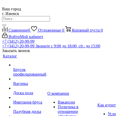
Ваш город
г. Ижевск
Сравнение
0
Отложенные
0
Корзина
0
пуста
0
Войти
Мой кабинет
+7 (3412) 20-99-99
+7 (3412) 20-99-99
Звоните с 9:00 до 18:00, сб.: до 15:00
Заказать звонок
Каталог
Брусок
профильрованный
Вагонка
Доска пола
О компании
Имитация бруса
Вакансии
Как купит
Политика в
Палубная доска
отношении
Усло