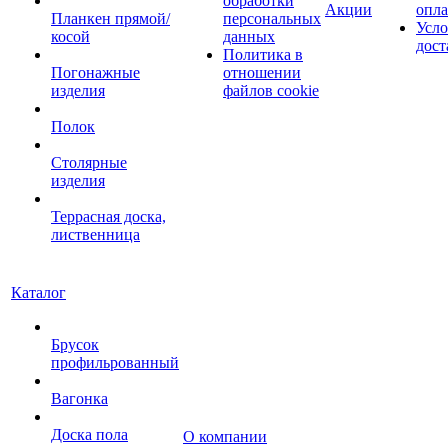
обработки
Акции
опл
Планкен прямой/
персональных
Усло
косой
данных
дост
Политика в
Погонажные
отношении
изделия
файлов cookie
Полок
Столярные
изделия
Террасная доска,
лиственница
Каталог
Брусок
профильрованный
Вагонка
Доска пола
О компании